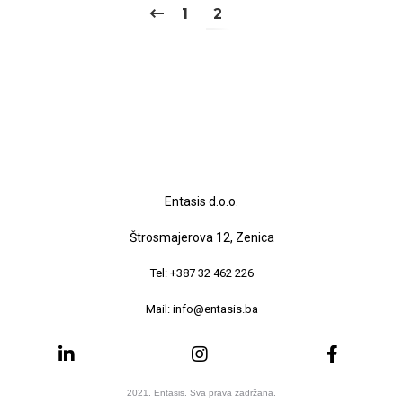
1
2
Entasis d.o.o.
Štrosmajerova 12, Zenica
Tel: +387 32 462 226
Mail: info@entasis.ba
2021. Entasis. Sva prava zadržana.