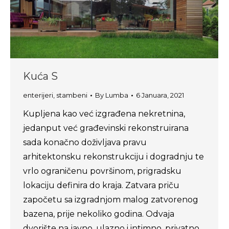
Kuća S
enterijeri
,
stambeni
By
Lumba
6 Januara, 2021
Kupljena kao već izgrađena nekretnina,
jedanput već građevinski rekonstruirana
sada konačno doživljava pravu
arhitektonsku rekonstrukciju i dogradnju te
vrlo ograničenu površinom, prigradsku
lokaciju definira do kraja. Zatvara priču
započetu sa izgradnjom malog zatvorenog
bazena, prije nekoliko godina. Odvaja
dvorište na javno, ulazno i intimno, privatno