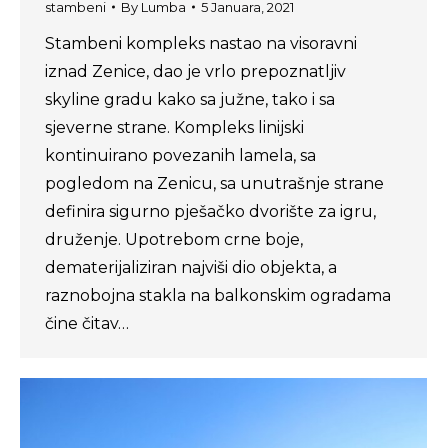
stambeni
By
Lumba
5 Januara, 2021
Stambeni kompleks nastao na visoravni
iznad Zenice, dao je vrlo prepoznatljiv
skyline gradu kako sa južne, tako i sa
sjeverne strane. Kompleks linijski
kontinuirano povezanih lamela, sa
pogledom na Zenicu, sa unutrašnje strane
definira sigurno pješačko dvorište za igru,
druženje. Upotrebom crne boje,
dematerijaliziran najviši dio objekta, a
raznobojna stakla na balkonskim ogradama
čine čitav…