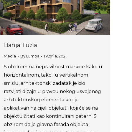
Banja Tuzla
Media
By
Lumba
1 Aprila, 2021
S obzirom na nepravilnost markice kako u
horizontalnom, tako i u vertikalnom
smislu, arhitektonski zadatak je bio
razvijati dizajn u pravcu nekog usvojenog
arhitektonskog elementa koji je
aplikativan na cijeli objekat i koji će se na
objektu čitati kao kontinuirani patern. S
obzirom da je glavna fasada objekta