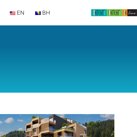
EN
BH