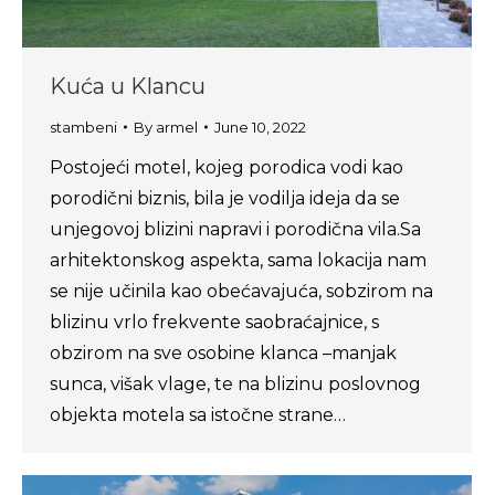
Kuća u Klancu
stambeni
By
armel
June 10, 2022
Postojeći motel, kojeg porodica vodi kao
porodični biznis, bila je vodilja ideja da se
unjegovoj blizini napravi i porodična vila.Sa
arhitektonskog aspekta, sama lokacija nam
se nije učinila kao obećavajuća, sobzirom na
blizinu vrlo frekvente saobraćajnice, s
obzirom na sve osobine klanca –manjak
sunca, višak vlage, te na blizinu poslovnog
objekta motela sa istočne strane…