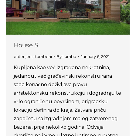
House S
enterijeri
,
stambeni
By
Lumba
January 6, 2021
Kupljena kao već izgrađena nekretnina,
jedanput već građevinski rekonstruirana
sada konačno doživljava pravu
arhitektonsku rekonstrukciju i dogradnju te
vrlo ograničenu površinom, prigradsku
lokaciju definira do kraja. Zatvara priču
započetu sa izgradnjom malog zatvorenog
bazena, prije nekoliko godina. Odvaja
dvorište na javno, ulazno i intimno, privatno