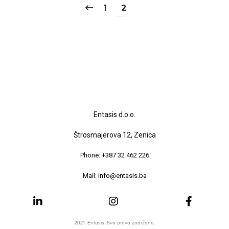
1
2
Entasis d.o.o.
Štrosmajerova 12, Zenica
Phone: +387 32 462 226
Mail: info@entasis.ba
2021. Entasis. Sva prava zadržana.