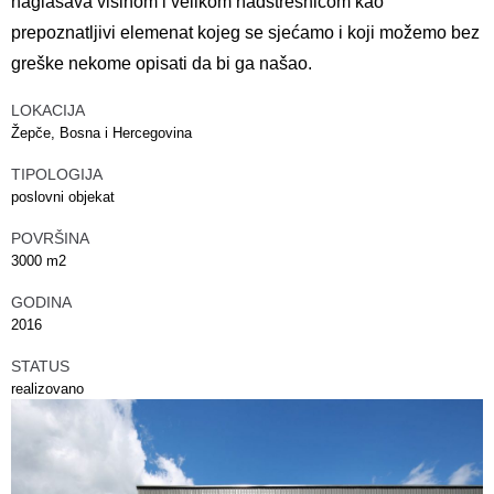
naglašava visinom i velikom nadstrešnicom kao
prepoznatljivi elemenat kojeg se sjećamo i koji možemo bez
greške nekome opisati da bi ga našao.
LOKACIJA
Žepče, Bosna i Hercegovina
TIPOLOGIJA
poslovni objekat
POVRŠINA
3000 m2
GODINA
2016
STATUS
realizovano