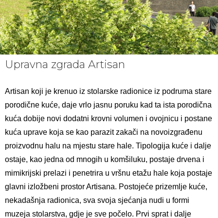
Upravna zgrada Artisan
Artisan koji je krenuo iz stolarske radionice iz podruma stare
porodične kuće, daje vrlo jasnu poruku kad ta ista porodična
kuća dobije novi dodatni krovni volumen i ovojnicu i postane
kuća uprave koja se kao parazit zakači na novoizgrađenu
proizvodnu halu na mjestu stare hale. Tipologija kuće i dalje
ostaje, kao jedna od mnogih u komšiluku, postaje drvena i
mimikrijski prelazi i penetrira u vršnu etažu hale koja postaje
glavni izložbeni prostor Artisana. Postojeće prizemlje kuće,
nekadašnja radionica, sva svoja sjećanja nudi u formi
muzeja stolarstva, gdje je sve počelo. Prvi sprat i dalje