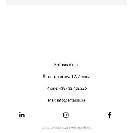
Entasis d.o.o.
Štrosmajerova 12, Zenica
Phone: +387 32 462 226
Mail: info@entasis.ba
2021. Entasis. Sva prava zadržana.