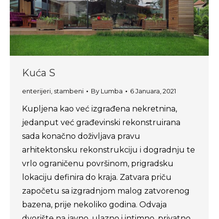
Kuća S
enterijeri
,
stambeni
By
Lumba
6 Januara, 2021
Kupljena kao već izgrađena nekretnina,
jedanput već građevinski rekonstruirana
sada konačno doživljava pravu
arhitektonsku rekonstrukciju i dogradnju te
vrlo ograničenu površinom, prigradsku
lokaciju definira do kraja. Zatvara priču
započetu sa izgradnjom malog zatvorenog
bazena, prije nekoliko godina. Odvaja
dvorište na javno, ulazno i intimno, privatno