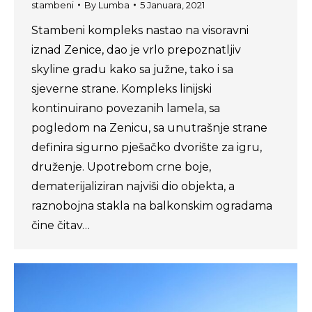
stambeni
By
Lumba
5 Januara, 2021
Stambeni kompleks nastao na visoravni
iznad Zenice, dao je vrlo prepoznatljiv
skyline gradu kako sa južne, tako i sa
sjeverne strane. Kompleks linijski
kontinuirano povezanih lamela, sa
pogledom na Zenicu, sa unutrašnje strane
definira sigurno pješačko dvorište za igru,
druženje. Upotrebom crne boje,
dematerijaliziran najviši dio objekta, a
raznobojna stakla na balkonskim ogradama
čine čitav…