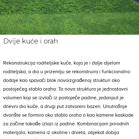
Dvije kuće i orah
Rekonstrukcija roditeljske kuće, koja je i dalje dijelom
roditeljska, a dio u prizemlju se rekonstruira i funkcionalno
dodaje kao spavaći blok novoizgrađenoj strukturi oko
postojećeg stabla oraha. Ta nova struktura je jednostavni
volumen koji se izvlači iz postojeće padine, jedanput je
dnevni dio kuće, a drugi put zatvoreni bazen. Unutrašnje
dvorište se formira oko stabla oraha a kao kamene kaskade
za začine takođe izlazi iz padine. Kombinacijom prirodnih
materijala, kamena iz okoline i drveta, objekat dobija