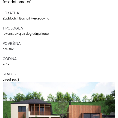
fasadni omotač.
LOKACIJA
Zavidovići, Bosna i Hercegovina
TIPOLOGIJA
rekonstrukcija i dogradnja kuće
POVRŠINA
550 m2
GODINA
2017
STATUS
u realizaciji