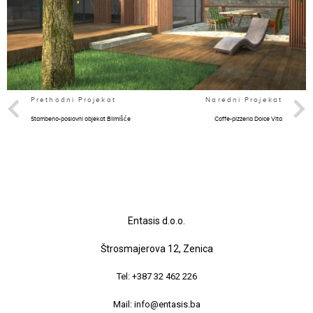
Prethodni Projekat
Naredni Projekat
Stambeno-poslovni objekat Bilmišće
Caffe-pizzeria Dolce Vita
Entasis d.o.o.
Štrosmajerova 12, Zenica
Tel: +387 32 462 226
Mail: info@entasis.ba