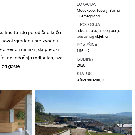
LOKACIJA
Medakovo, Tešanj, Bosna
i Hercegovina
TIPOLOGIJA
rekonstrukcija i dogradnja
uku kad ta ista porodična kuća
poslovnog objekta
na novoizgrađenu proizvodnu
POVRŠINA
drvena i mimikrijski prelazi i
1116 m2
uće, nekadašnja radionica, sva
GODINA
2020.
n za goste.
STATUS
u fazi realizacije