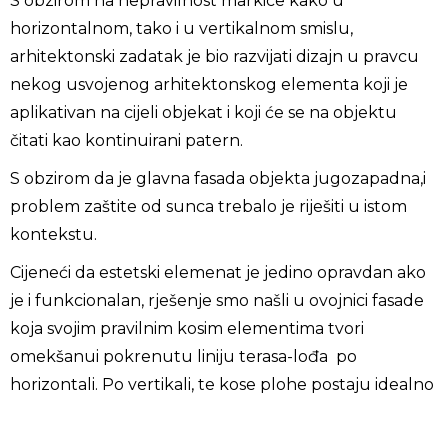
S obzirom na nepravilnost markice kako u
horizontalnom, tako i u vertikalnom smislu,
arhitektonski zadatak je bio razvijati dizajn u pravcu
nekog usvojenog arhitektonskog elementa koji je
aplikativan na cijeli objekat i koji će se na objektu
čitati kao kontinuirani patern.
S obzirom da je glavna fasada objekta jugozapadna,i
problem zaštite od sunca trebalo je riješiti u istom
kontekstu.
Cijeneći da estetski elemenat je jedino opravdan ako
je i funkcionalan, rješenje smo našli u ovojnici fasade
koja svojim pravilnim kosim elementima tvori
omekšanui pokrenutu liniju terasa-lođa po
horizontali. Po vertikali, te kose plohe postaju idealno
mjesto za vertikalne sklapajuće skrinove-grilje, koje
se nižu po pravilnom redu. Na taj način, čitava fasada